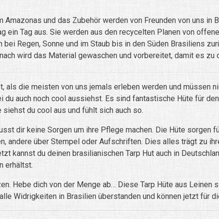
vom Amazonas und das Zubehör werden von Freunden von uns in B
Tag ein Tag aus. Sie werden aus den recycelten Planen von off
n bei Regen, Sonne und im Staub bis in den Süden Brasiliens zur
anach wird das Material gewaschen und vorbereitet, damit es zu d
, als die meisten von uns jemals erleben werden und müssen ni
i du auch noch cool aussiehst. Es sind fantastische Hüte für de
 siehst du cool aus und fühlt sich auch so.
t dir keine Sorgen um ihre Pflege machen. Die Hüte sorgen für 
, andere über Stempel oder Aufschriften. Dies alles trägt zu ihr
etzt kannst du deinen brasilianischen Tarp Hut auch in Deutschl
 erhältst.
zen. Hebe dich von der Menge ab… Diese Tarp Hüte aus Leinen si
le Widrigkeiten in Brasilien überstanden und können jetzt für di