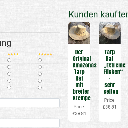
Kunden kauften
ung
Der
Tarp
Original
Hat
Amazonas
„Extreme
Tarp
Flicken“
Hat
–
mit
sehr
breiter
selten
Krempe
Price:
Price:
£38.81
£38.81