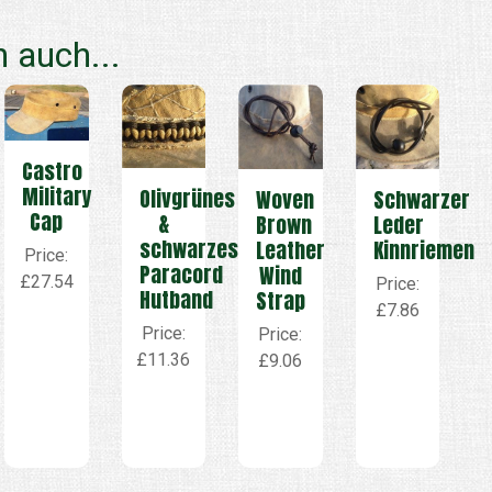
 auch...
Castro
Military
Olivgrünes
Woven
Schwarzer
Cap
&
Brown
Leder
schwarzes
Leather
Kinnriemen
Price:
Paracord
Wind
£27.54
Price:
Hutband
Strap
£7.86
Price:
Price:
£11.36
£9.06