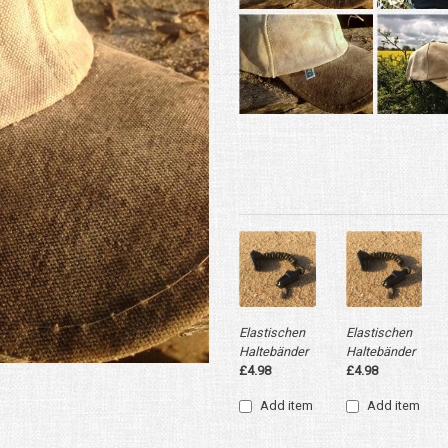
Elastischen
Elastischen
Haltebänder
Haltebänder
£4.98
£4.98
Add item
Add item