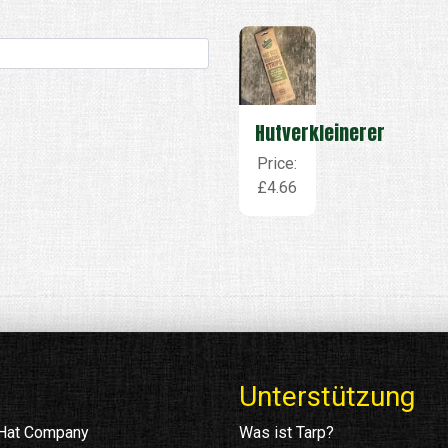
Hutverkleinerer
Price:
£4.66
Unterstützung
 Hat Company
Was ist Tarp?