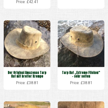
Price: £42.41
Der Original Amazonas Tarp
Tarp Hat „Extreme Flicken“
Hat mit breiter Krempe
– sehr selten
Price: £38.81
Price: £38.81