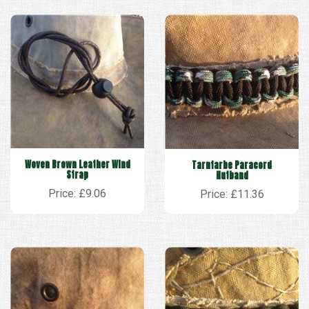
Woven Brown Leather Wind
Tarnfarbe Paracord
Strap
Hutband
Price: £9.06
Price: £11.36