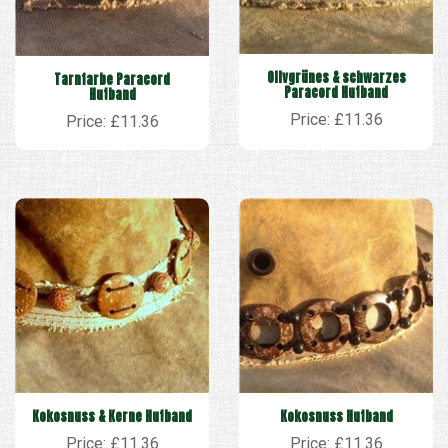
Olivgrünes & schwarzes
Tarnfarbe Paracord
Paracord Hutband
Hutband
Price: £11.36
Price: £11.36
Kokosnuss & Kerne Hutband
Kokosnuss Hutband
Price: £11.36
Price: £11.36