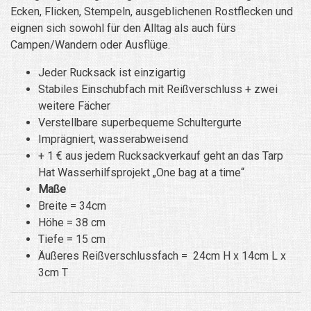
Ecken, Flicken, Stempeln, ausgeblichenen Rostflecken und
eignen sich sowohl für den Alltag als auch fürs
Campen/Wandern oder Ausflüge.
Jeder Rucksack ist einzigartig
Stabiles Einschubfach mit Reißverschluss + zwei
weitere Fächer
Verstellbare superbequeme Schultergurte
Imprägniert, wasserabweisend
+ 1 € aus jedem Rucksackverkauf geht an das Tarp
Hat Wasserhilfsprojekt „One bag at a time“
Maße
Breite = 34cm
Höhe = 38 cm
Tiefe = 15 cm
Äußeres Reißverschlussfach = 24cm H x 14cm L x
3cm T