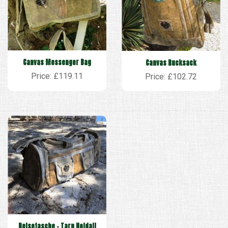
Canvas Messenger Bag
Canvas Rucksack
Price: £119.11
Price: £102.72
Reisetasche - Tarp Holdall