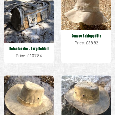
Canvas Schlapphüte
Price: £38.82
Reisetasche - Tarp Holdall
Price: £107.84