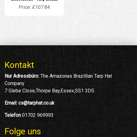
Price: £107.84
Kontakt
Nur Adressbüro:
The Amazonas Brazillian Tarp Hat
Company
7 Glebe Close,Thorpe Bay,Essex,SS1 3DS
Email:
cs@tarphat.co.uk
Telefon
01702 969993
Folge uns