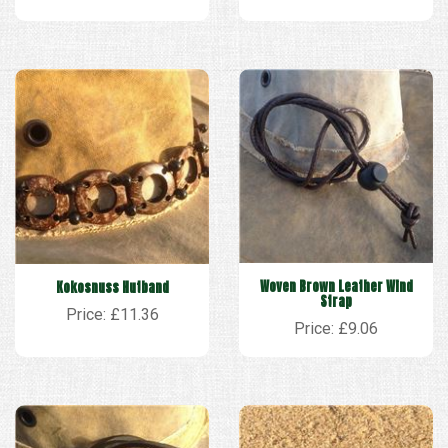
Woven Brown Leather Wind
Kokosnuss Hutband
Strap
Price: £11.36
Price: £9.06