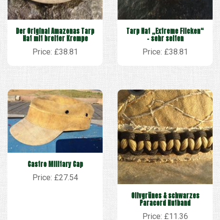
Der Original Amazonas Tarp
Tarp Hat „Extreme Flicken“
Hat mit breiter Krempe
– sehr selten
Price: £38.81
Price: £38.81
Castro Military Cap
Price: £27.54
Olivgrünes & schwarzes
Paracord Hutband
Price: £11.36