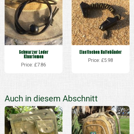
Schwarzer Leder
Elastischen Haltebänder
Kinnriemen
Price: £5.98
Price: £7.86
Auch in diesem Abschnitt