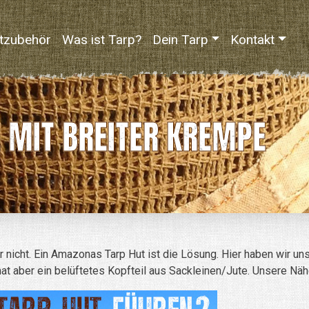
tzubehör
Was ist Tarp?
Dein Tarp
Kontakt
E MIT BREITER KREMPE
r nicht. Ein Amazonas Tarp Hut ist die Lösung. Hier haben wir un
 hat aber ein belüftetes Kopfteil aus Sackleinen/Jute. Unsere N