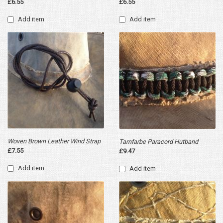
£6.55
£6.55
Add item
Add item
Woven Brown Leather Wind Strap
Tarnfarbe Paracord Hutband
£7.55
£9.47
Add item
Add item