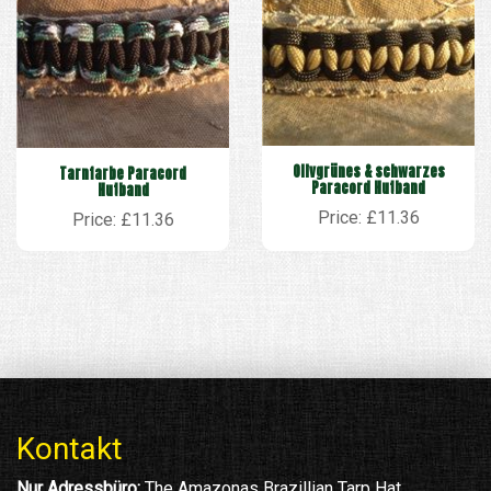
Olivgrünes & schwarzes
Tarnfarbe Paracord
Paracord Hutband
Hutband
Price: £11.36
Price: £11.36
Kontakt
Nur Adressbüro:
The Amazonas Brazillian Tarp Hat