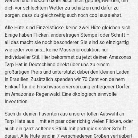
werden und müssen daher auch nicht gepflegtwerden, um
dich vor schlechtem Wetter zu schützen und dafür zu
sorgen, dass du gleichzeitig auch noch cool aussiehst.
Alle Hüte sind Einzelstücke, keine zwei Hüte gleichen sich.
Einige haben Flicken, anderetragen Stempel oder Schrift –
all das macht sie noch besonderer. Sie sind so einzigartig
wie jeder von uns... keine Massenproduktion, nur
individueller Stil. Hier bekommst du jetzt deinen Amazonas
Tarp Hat in Deutschland direkt über uns zu einem
großartigen Preis und unterstützt dabei den kleinen Laden
in Brasilien. Zusätzlich spenden wir 70 Cent von deinem
Einkauf für die Frischwasserversorgung entlegener Dörfer
im Amazonas-Regenwald. Eine ökologisch sinnvolle
Investition.
Such dir deinen Favoriten aus unserer tollen Auswahl an
Tarp Hats aus – mit ein paar oder richtig vielen Flicken, oder
auch ein ganz seltenes Stück mit portugiesischer Schrift
darauf. Alle Hüte sind in 7 verschiedenen Größen verfügbar!