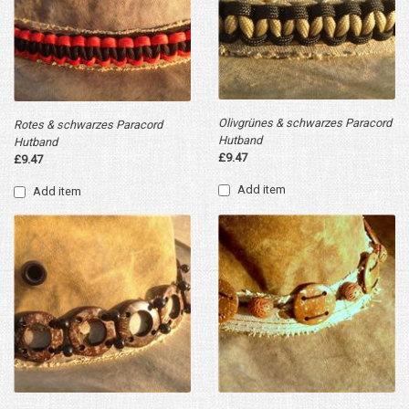
Olivgrünes & schwarzes Paracord
Rotes & schwarzes Paracord
Hutband
Hutband
£9.47
£9.47
Add item
Add item