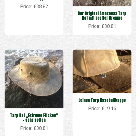
Price: £38.82
Der Original Amazonas Tarp
Hat mit breiter Krempe
Price: £38.81
Leinen Tarp Baseballkappe
Price: £19.16
Tarp Hat „Extreme Flicken“
– sehr selten
Price: £38.81