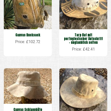
Canvas Rucksack
Tarp Hat mit
portugiesischer Aufschrift
Price: £102.72
– unglaublich selten
Price: £42.41
Canvas Schlapphüte