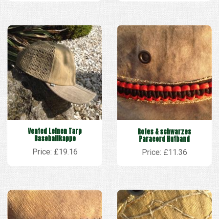
Vented Leinen Tarp
Rotes & schwarzes
Baseballkappe
Paracord Hutband
Price: £19.16
Price: £11.36