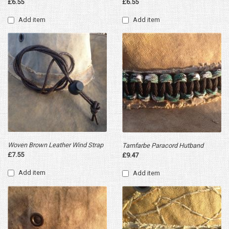
£6.55
£6.55
Add item
Add item
Woven Brown Leather Wind Strap
Tarnfarbe Paracord Hutband
£7.55
£9.47
Add item
Add item