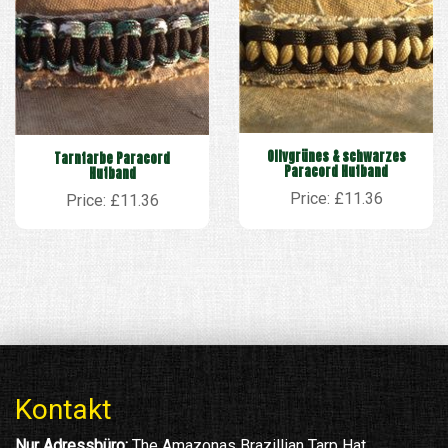
Olivgrünes & schwarzes
Tarnfarbe Paracord
Paracord Hutband
Hutband
Price: £11.36
Price: £11.36
Kontakt
Nur Adressbüro:
The Amazonas Brazillian Tarp Hat