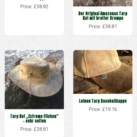
Price: £38.82
Der Original Amazonas Tarp
Hat mit breiter Krempe
Price: £38.81
Leinen Tarp Baseballkappe
Price: £19.16
Tarp Hat „Extreme Flicken“
– sehr selten
Price: £38.81