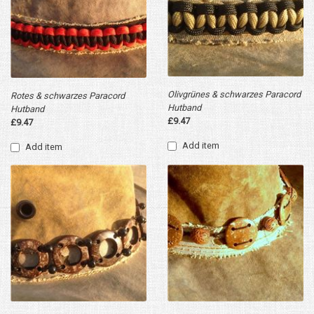
Olivgrünes & schwarzes Paracord
Rotes & schwarzes Paracord
Hutband
Hutband
£9.47
£9.47
Add item
Add item