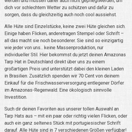
werden und müssen daher auch nicht gepflegtwerden, um
dich vor schlechtem Wetter zu schützen und dafür zu
sorgen, dass du gleichzeitig auch noch cool aussiehst.
Alle Hüte sind Einzelstücke, keine zwei Hüte gleichen sich.
Einige haben Flicken, anderetragen Stempel oder Schrift –
all das macht sie noch besonderer. Sie sind so einzigartig
wie jeder von uns... keine Massenproduktion, nur
individueller Stil. Hier bekommst du jetzt deinen Amazonas
Tarp Hat in Deutschland direkt über uns zu einem
großartigen Preis und unterstützt dabei den kleinen Laden
in Brasilien. Zusätzlich spenden wir 70 Cent von deinem
Einkauf für die Frischwasserversorgung entlegener Dörfer
im Amazonas-Regenwald. Eine ökologisch sinnvolle
Investition.
Such dir deinen Favoriten aus unserer tollen Auswahl an
Tarp Hats aus – mit ein paar oder richtig vielen Flicken, oder
auch ein ganz seltenes Stück mit portugiesischer Schrift
darauf. Alle Hüte sind in 7 verschiedenen Größen verfügbar!