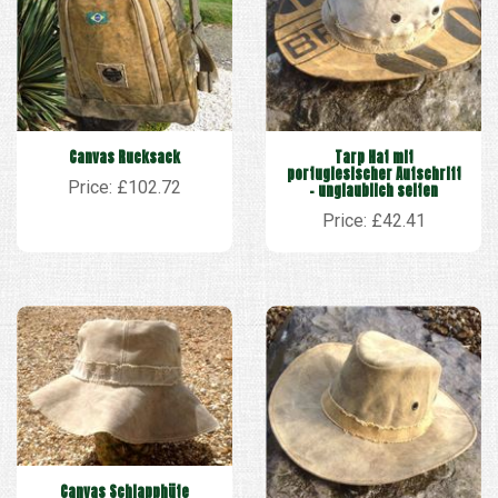
Canvas Rucksack
Tarp Hat mit
portugiesischer Aufschrift
Price: £102.72
– unglaublich selten
Price: £42.41
Canvas Schlapphüte