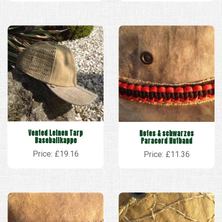
Vented Leinen Tarp
Rotes & schwarzes
Baseballkappe
Paracord Hutband
Price: £19.16
Price: £11.36