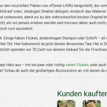
aus den recycelten Planen von offenen LKWs hergestellt, die v
d auf roten, staubigen Straßen ablegen, wodurch das Material auf
 vorbereitet, damit es zu den wahrscheinlich besten Original br
t, als wir jemals erleben werden und müssen daher auch nicht 
 noch cool aussiehst.
h. Einige haben Flicken, anderetragen Stempel oder Schrift – all
ueller Stil. Hier bekommst du jetzt deinen Amazonas Tarp Hat in 
usätzlich spenden wir 70 Cent von deinem Einkauf für die Frisc
arp Hats aus – mit ein paar oder richtig
vielen Flicken
, oder auc
ar! Schau dir auch die großartigen Accessoires an, mit denen du 
Kunden kauften