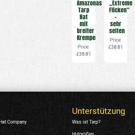
Amazonas
„Extreme
Tarp
Flicken“
Hat
–
mit
sehr
breiter
selten
Krempe
Price:
Price:
£38.81
£38.81
Unterstützung
 Hat Company
Was ist Tarp?
Hutgrößen