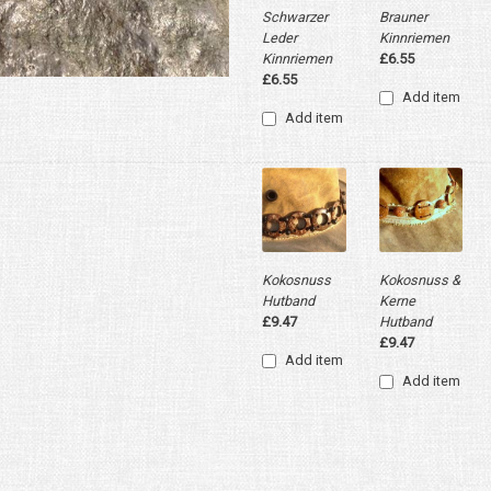
Schwarzer
Brauner
Leder
Kinnriemen
Kinnriemen
£6.55
£6.55
Add item
Add item
Kokosnuss
Kokosnuss &
Hutband
Kerne
£9.47
Hutband
£9.47
Add item
Add item