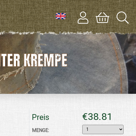
ITER KREMPE
€38.81
Preis
MENGE: