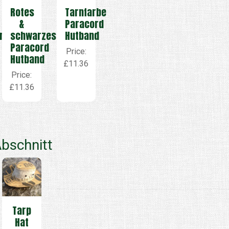
Rotes
Tarnfarbe
&
Paracord
n
schwarzes
Hutband
Paracord
Price:
Hutband
£11.36
Price:
£11.36
bschnitt
Tarp
Hat