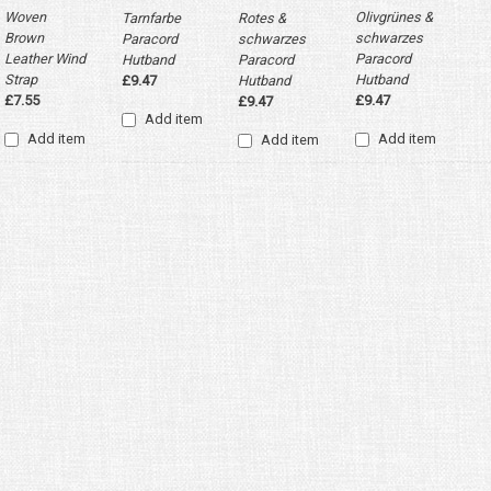
Olivgrünes &
Woven
Tarnfarbe
Rotes &
schwarzes
Brown
Paracord
schwarzes
Paracord
Leather Wind
Hutband
Paracord
Hutband
Strap
£9.47
Hutband
£9.47
£7.55
£9.47
Add item
Add item
Add item
Add item