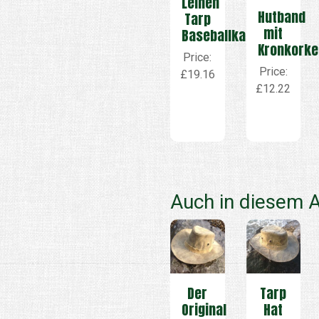
Leinen
Hutband
Tarp
mit
Baseballkappe
Kronkorke
Price:
Price:
£19.16
£12.22
Auch in diesem A
Der
Tarp
Original
Hat