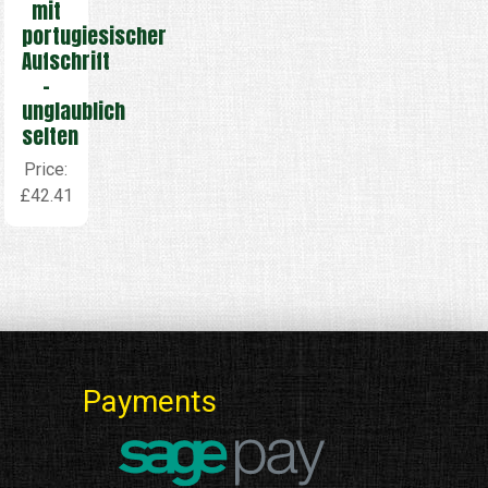
mit
portugiesischer
Aufschrift
–
unglaublich
selten
Price:
£42.41
Payments