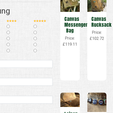
ung
Canvas
Canvas
Messenger
Rucksack
Bag
Price:
Price:
£102.72
£119.11