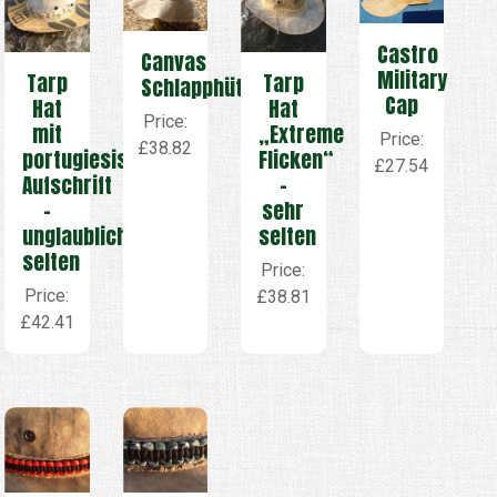
Castro
Canvas
Military
Tarp
Tarp
Schlapphüte
Cap
Hat
Hat
Price:
mit
„Extreme
Price:
£38.82
portugiesischer
Flicken“
£27.54
Aufschrift
–
–
sehr
unglaublich
selten
selten
Price:
Price:
£38.81
£42.41