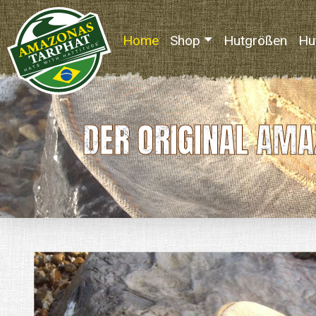
Home
(current)
Shop
Hutgrößen
Hu
DER ORIGINAL AMA